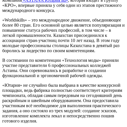
Компания
«ASTANA Ютария ltd»
, которая входит в Группу
«КРО», впервые приняла у себя один из этапов престижного
международного конкурса.
«Worldskills» – это международное движение, объединяющее
более 80 стран. Его основной целью является популяризация и
повышение статуса рабочих профессий, в том числе – в
легкой промышленности. Казахстан присоединился к
ассоциации стран-участниц почти 10 лет назад. В этом году
молодые профессионалы столицы Казахстана в девятый раз
боролись за лидерство по своим компетенциям.
В состязании по компетенции «Технология моды» приняли
участие представители 6 профессиональных колледжей
Астаны. Они соревновались в разработке и создании
функциональной и эргономичной рабочей одежды.
«Ютария» не случайно была выбрана в качестве конкурсной
площадки, ведь фабрика полностью соответствует критериям
чемпионата, обладая самым передовым на сегодняшний день
раскройным и швейным оборудованием. Она предоставила
участникам всё необходимое для выполнения практического
задания, а оно состояло из трех модулей: создание эскизов,
изготовление комплекта лекал и непосредственно пошив
готового изделия.