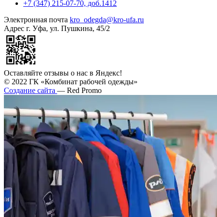
+7 (347) 215-07-70, доб.1412
Электронная почта
kro_odegda@kro-ufa.ru
Адрес
г. Уфа, ул. Пушкина, 45/2
Оставляйте отзывы о нас в Яндекс!
© 2022 ГК «Комбинат рабочей одежды»
Создание сайта
— Red Promo